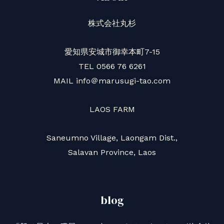
株式会社丸杉
愛知県安城市御幸本町7-15
TEL 0566 76 6261
MAIL info＠marusugi-tao.com
LAOS FARM
Saneumno Village, Laongam Dist.,
Salavan Province, Laos
blog