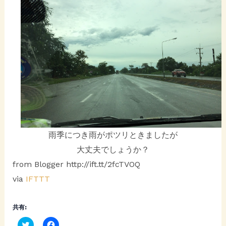
雨季につき雨がポツリときましたが
大丈夫でしょうか？
from Blogger http://ift.tt/2fcTVOQ
via
IFTTT
共有:
C
F