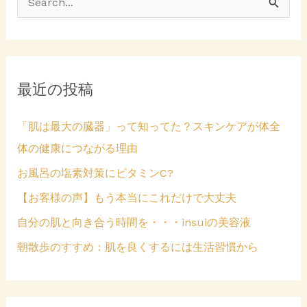
)
開
検
き
ま
索
す
)
対
象
最近の投稿
:
「肌は最大の臓器」って知ってた？スキンケアが体全
体の健康につながる理由
お風呂の塩素対策にビタミンC?
【お客様の声】もう本当にこれだけで大丈夫
自分の肌と向き合う時間を・・・insuiの美容液
朝散歩のすすめ：肌を良くするには生活習慣から