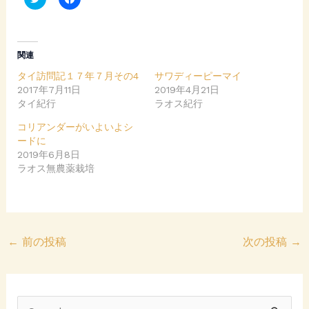
l
a
i
c
c
e
k
b
t
o
o
o
関連
s
k
h
で
タイ訪問記１７年７月その4
サワディーピーマイ
a
共
r
有
2017年7月11日
2019年4月21日
e
す
タイ紀行
o
る
ラオス紀行
n
に
T
は
コリアンダーがいよいよシ
w
ク
i
リ
ードに
t
ッ
2019年6月8日
t
ク
e
し
ラオス無農薬栽培
r
て
(
く
新
だ
し
さ
い
い
ウ
(
ィ
新
ン
し
←
前の投稿
次の投稿
→
ド
い
ウ
ウ
で
ィ
開
ン
き
ド
ま
ウ
す
で