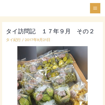
内
Post
Mai
容
navigation
Men
を
ス
タイ訪問記 １７年９月 その２
キ
ッ
タイ紀行
/
2017年9月21日
プ