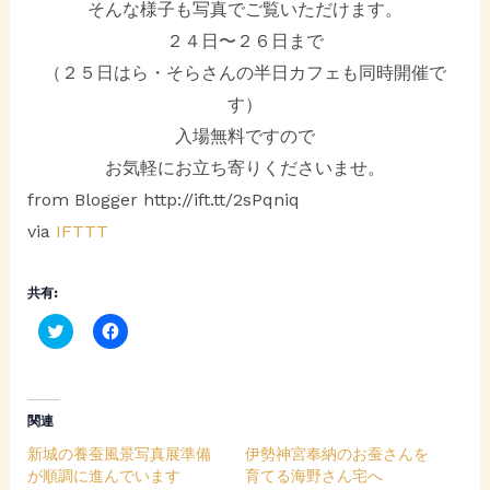
そんな様子も写真でご覧いただけます。
２４日〜２６日まで
（２５日はら・そらさんの半日カフェも同時開催で
す）
入場無料ですので
お気軽にお立ち寄りくださいませ。
from Blogger http://ift.tt/2sPqniq
via
IFTTT
共有:
C
F
l
a
i
c
c
e
k
b
t
o
o
o
関連
s
k
h
で
新城の養蚕風景写真展準備
伊勢神宮奉納のお蚕さんを
a
共
r
有
が順調に進んでいます
育てる海野さん宅へ
e
す