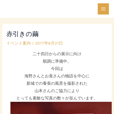
内
Post
Mai
容
navigation
Men
を
ス
赤引きの繭
キ
ッ
イベント案内
/
2017年6月21日
プ
二十四日からの展示に向け
順調に準備中。
今回は
海野さんとお蚕さんの物語を中心に
新城での養蚕の風景を撮影された
山本さんのご協力により
とっても素敵な写真の数々が並んでいます。