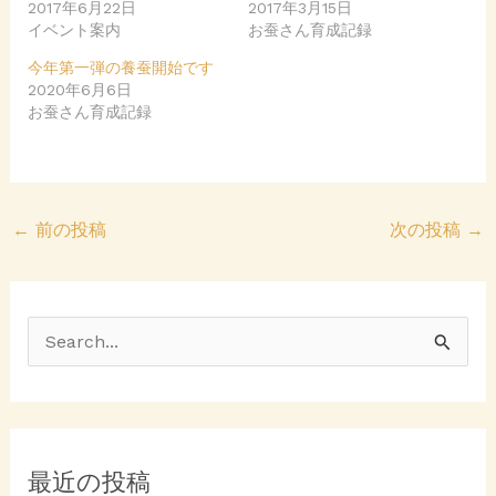
2017年6月22日
o
る
2017年3月15日
n
に
イベント案内
お蚕さん育成記録
T
は
w
ク
i
リ
今年第一弾の養蚕開始です
t
ッ
2020年6月6日
t
ク
e
し
お蚕さん育成記録
r
て
(
く
新
だ
し
さ
い
い
ウ
(
ィ
新
ン
し
←
前の投稿
次の投稿
→
ド
い
ウ
ウ
で
ィ
開
ン
き
ド
ま
ウ
す
で
)
開
検
き
ま
索
す
)
対
象
最近の投稿
: