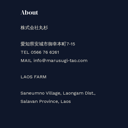
し
About
ま
す
株式会社丸杉
愛知県安城市御幸本町7-15
TEL 0566 76 6261
MAIL info＠marusugi-tao.com
LAOS FARM
Saneumno Village, Laongam Dist.,
Salavan Province, Laos