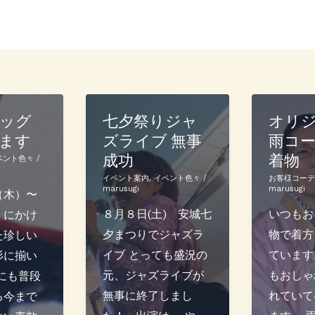
ッグ
七夕祭りジャ
オリ
ます
ズライブ 無事
雨コ
成功
着物
ベント色々
/
イベント案内
,
イベント色々
/
お客様コー
marusugi
marusugi
（木）〜
８月８日(土) 安城七
いつもお
）にかけ
夕まつりでジャズラ
物で着方
た珍しい
イブ とっても盛況の
ています
杉に揃い
元、ジャズライブが
もおしゃ
にも普段
無事に終了しまし
れていて
る今まで