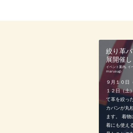
内
容
を
ス
キ
ッ
絞り革バ
プ
展開催し
イベント案内
,
イ
marusugi
９月１０日
１２日（土
て革を絞っ
カバンが丸
ます。 着物
着にも使え