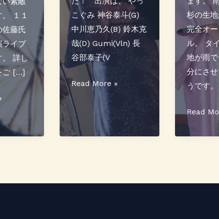
た！ 出演は、 やっ
ます。 
ない素敵
こぐみ 神谷泰斗(G)
杉の生地
。 １１
中川恵乃久(B) 鈴木克
完全オー
の佐藤氏
哉(D) Gumi(Vln) 長
ル。 タ
演ライブ
谷部泰子(V
地が雨で
。 詳し
分にさせ
 […]
七
Read More »
うです。
夕
»
祭
オ
Read Mo
り
リ
ジ
ジ
ャ
ナ
ズ
ル
ラ
の
イ
雨
ブ
コ