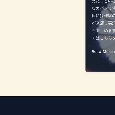
見たことの
なカバンです
日には作家
が来店し実
も楽しめます
くはこちらをご
絞
Read More 
り
革
バ
ッ
グ
展
開
催