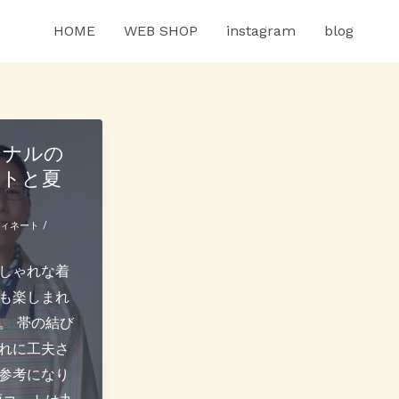
HOME
WEB SHOP
instagram
blog
ジナルの
ートと夏
ディネート
/
しゃれな着
も楽しまれ
。 帯の結び
れに工夫さ
参考になり