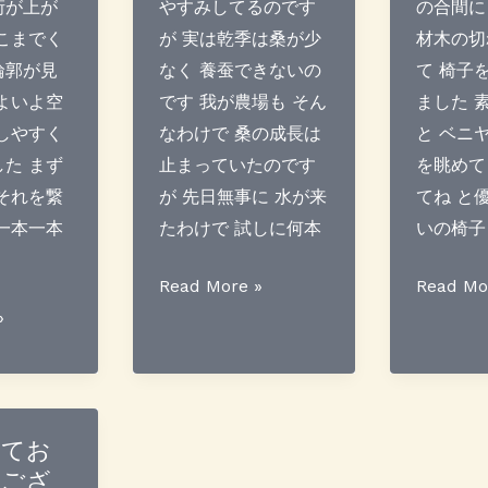
桁が上が
やすみしてるのです
の合間に
こまでく
が 実は乾季は桑が少
材木の切
輪郭が見
なく 養蚕できないの
て 椅子
よいよ空
です 我が農場も そん
ました 
しやすく
なわけで 桑の成長は
と ベニ
た まず
止まっていたのです
を眺めて
それを繋
が 先日無事に 水が来
てね と
一本一本
たわけで 試しに何本
いの椅子
乾
突
Read More »
Read Mo
季
如
»
に
椅
桑
子
剪
出
定
現
してお
うござ
を