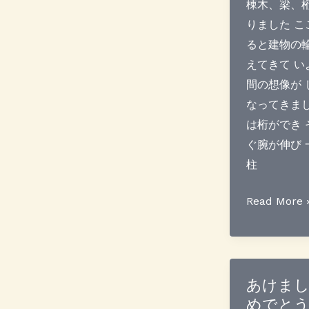
棟木、梁、
りました こ
ると建物の
えてきて い
間の想像が 
なってきまし
は桁ができ 
ぐ腕が伸び 
柱
棟
Read More 
上
げ
が
完
あけま
めでと
了