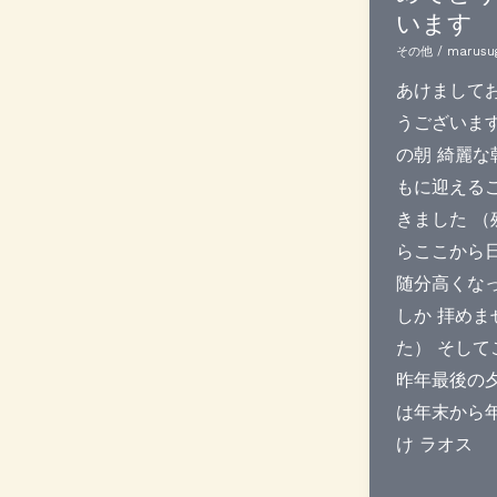
います
その他
/
marusu
あけまして
うございます
の朝 綺麗な
もに迎える
きました （
らここから
随分高くな
しか 拝めま
た） そして
昨年最後の夕
は年末から
け ラオス