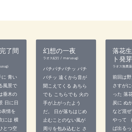
完了間
幻想の一夜
落花
ト発
ラオス紀行
/
marusugi
usugi
ラオス無農
パチパチパチッ バチ
に 青い
前回は野
バチッ 遠くから音が
る風景で
さすがに
聞こえてくる あちら
は垂木の
った 落
でも こちらでも 火の
景 日に日
炭に ぬ
手が上がったよう
の表情を
など混ぜ
だ。 日が落ちはじめ
次には 横
やって 
止むことのない風が
ひとつ空
ば出るっ
周りを包み込むと さ