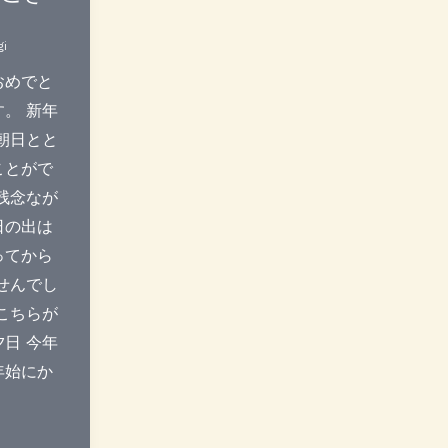
gi
おめでと
。 新年
朝日とと
ことがで
残念なが
日の出は
ってから
せんでし
こちらが
日 今年
年始にか