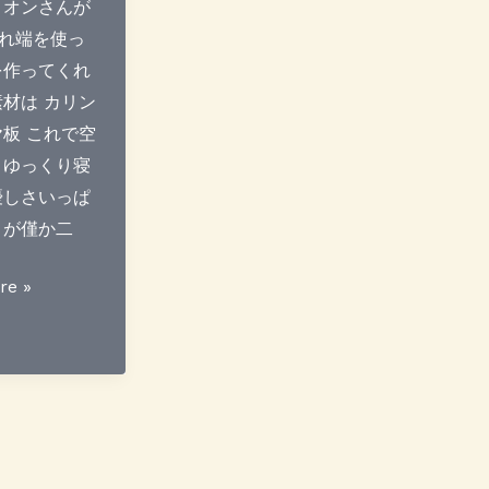
 オンさんが
れ端を使っ
を作ってくれ
素材は カリン
ヤ板 これで空
 ゆっくり寝
優しさいっぱ
 が僅か二
re »