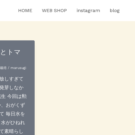
HOME
WEB SHOP
instagram
blog
生とトマ
芽
薬栽培
/
marusugi
放しすぎて
発芽しなか
花生 今回は勲
か、おがくず
て 毎日水を
（水がひねれ
て素晴らし