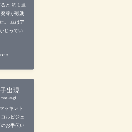
すると 約１週
に発芽が観測
た。 豆はア
かじってい
re »
椅子出現
/
marusugi
マッキント
 コルビジェ
工のお手伝い