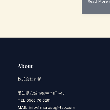
あ
Read More 
け
ま
し
て
お
め
で
と
About
う
ご
株式会社丸杉
ざ
い
愛知県安城市御幸本町7-15
ま
TEL 0566 76 6261
す
MAIL info＠marusugi-tao.com