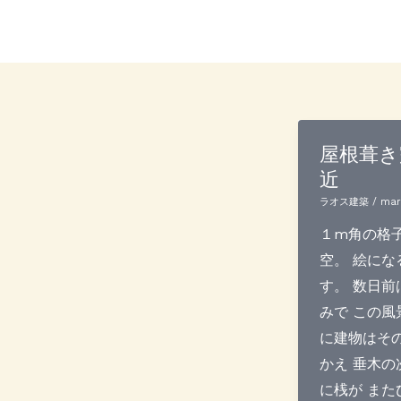
内
容
を
ス
キ
ッ
屋根葺き
プ
近
ラオス建築
/
mar
１m角の格子
空。 絵にな
す。 数日前
みで この風
に建物はそ
かえ 垂木の
に桟が また