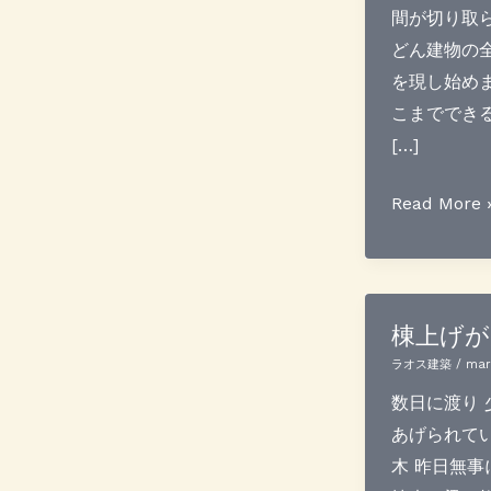
間が切り取ら
どん建物の
を現し始めま
こまでできる
[…]
屋
Read More 
根
葺
き
完
棟上げが
了
ラオス建築
/
mar
間
数日に渡り 
近
あげられてい
木 昨日無事