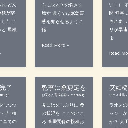
れ どん
い！） 
らに火がその強さを
全貌が姿
間 無事
増す 遠くでは緊急事
した こ
されまし
態を知らせるように
と 屋根
リが早速
懐
ま
幻
Read More »
落
»
想
Read Mo
花
の
生
一
と
夜
ト
完了
乾季に桑剪定を
突如
マ
usugi
お蚕さん育成記録
/
marusugi
ラオス建築
ト
少しづつ
今日は久しぶりに 桑
ラオスの
発
った 棟
の状況を ここのとこ
ッシュか
芽
に全ての
ろ 養蚕関係の投稿お
か？ 大