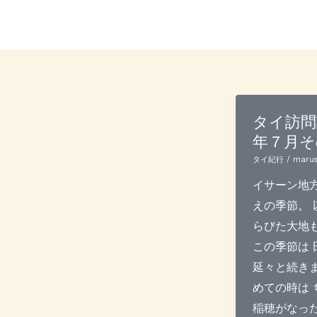
内
投
容
稿
を
の
ス
ペ
キ
ー
ッ
ジ
タイ訪問
プ
送
年７月そ
り
タイ紀行
/
marus
イサーン地
えの季節。 
らびた大地も
この季節は 
延々と続きま
めての時は 
稲穂がなった