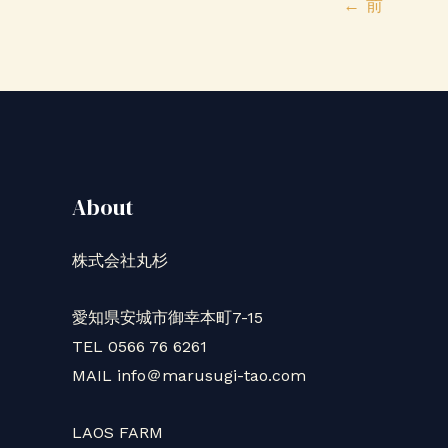
←
前
タ
イ
の
花
と
食
と
About
株式会社丸杉
愛知県安城市御幸本町7-15
TEL 0566 76 6261
MAIL info＠marusugi-tao.com
LAOS FARM