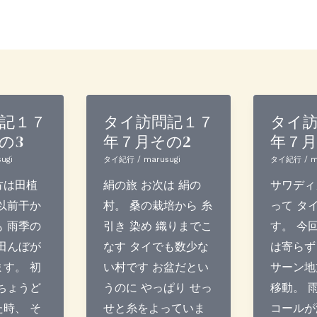
記１７
タイ訪問記１７
タイ
の3
年７月その2
年７
ugi
タイ紀行
/
marusugi
タイ紀行
/
m
方は田植
絹の旅 お次は 絹の
サワディ
以前干か
村。 桑の栽培から 糸
って タ
 雨季の
引き 染め 織りまでこ
す。 今
田んぼが
なす タイでも数少な
は寄らず
す。 初
い村です お盆だとい
サーン地
ちょうど
うのに やっぱり せっ
移動。 
時、 そ
せと糸をよっていま
コールが