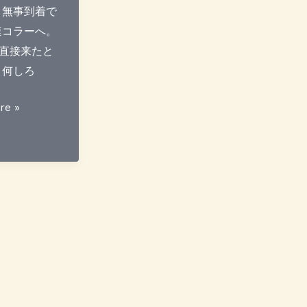
 無事到着で
速コラーへ。
直接来たと
 何しろ
re »