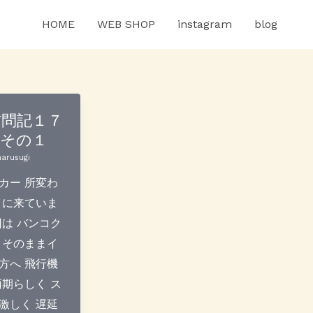
HOME
WEB SHOP
instagram
blog
訪問記１７
月その１
arusugi
カー 所変わ
イに来ていま
回は バンコク
 そのままイ
方へ 飛行機
雨期らしく ス
激しく 遅延