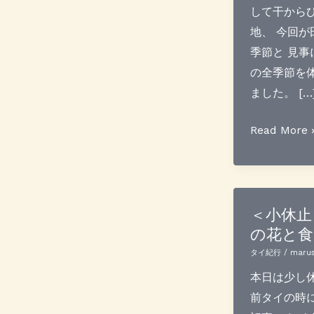
して干から
地、 今回が
季節と 見事
の全季節を
ました。 […
タ
Read More 
イ
訪
問
記
＜小休止
の花と食
１
７
タイ紀行
/
marus
年
本日は少し休
７
前タイの時
月