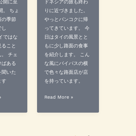
公開に至
ドネシアの旅も終わ
の
の
開。 ちょ
りに近づきました。
2
１
桜の季節
やっとバンコクに帰
でし
ってきています。 今
イではな
日はタイの風景とと
見ること
もに少し路面の食事
。 チェ
を紹介します。 こん
けばある
な風にバイパスの横
を聞いた
で色々な路面店が店
ます
を持っています。
＜
»
Read More »
小
休
止
＞