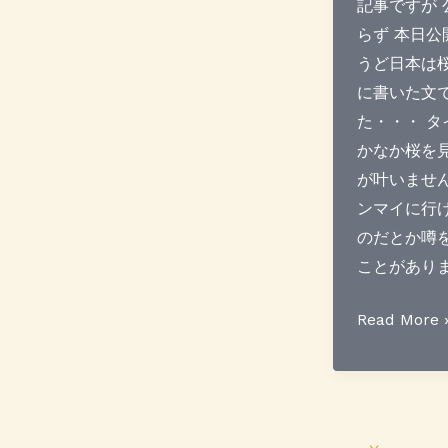
記事ですが 
そ
らず 本日公
の
うど日本は
3
に書いた文
た・・・ タ
かなか桜を
が叶いません
ンマイに行
のだとか噂
ことがあり
＜
Read More 
小
休
止
＞