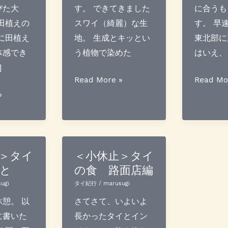
びた大
す。 できてきました
に合うも
田植えの
スワイ（綺麗）な生
す。 早
に田植え
地。 生成とキッとい
東北部に
体感でき
う植物で染めた
はいえ、
]
タ
タ
Read More »
Read Mo
イ
イ
»
訪
訪
問
問
記
記
１
１
＞タイ
＜小休止＞タイ
と
の食 路面店編
７
７
年
年
ugi
タイ紀行
/
marusugi
７
７
憩。 以
さてさて、いよいよ
月
月
に書いた
長かったタイとイン
そ
そ