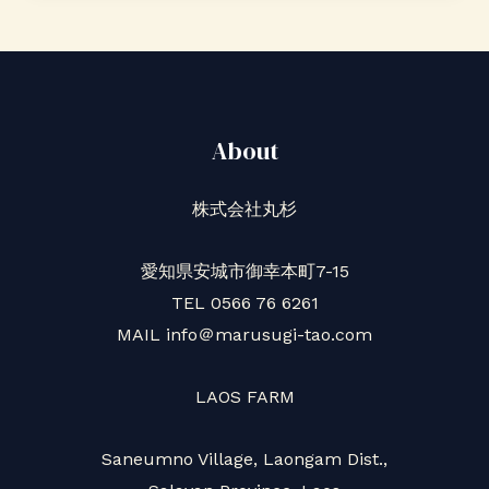
イ
ラ
オ
（ラ
About
オ
ス
株式会社丸杉
新
年）
愛知県安城市御幸本町7-15
に
TEL 0566 76 6261
参
MAIL info＠marusugi-tao.com
加
LAOS FARM
Saneumno Village, Laongam Dist.,