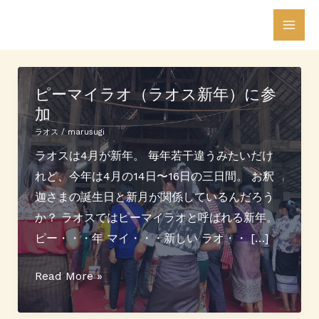
内
Mai
容
Men
を
ス
ピーマイラオ（ラオス新年）に参
キ
加
ッ
プ
ラオス
/
marusugi
ラオスは4月が新年。 毎年若干違うみたいだけ
れど、今年は4月の14日〜16日の三日間。 お釈
迦さまの誕生日と新月が関係しているんだろう
か？ ラオスではピーマイラオと呼ばれる新年。
ピー・・・年 マイ・・・新しい ラオ・・ […]
ピ
Read More »
ー
マ