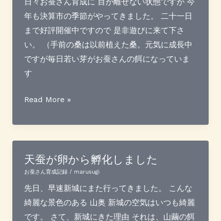
日々お蚕さん育成に 目が離せない状態ですが 今
で
年も決算市の季節がやってきました。 二十一日
き
まで好評開催中ですので 是非遊びに来て下さ
て
い。 （手前の桑は以前植えた桑。元気に成長中
き
ですが毎日若い芽がお蚕さんの餌になっていま
ま
す
し
た
決
Read More »
（From
算
タ
市
イ）
開
催
天蚕が卵から孵化しました
中
お蚕さん育成記録
/
marusugi
先日、早速新城にまた行ってきました。 こんな
綺麗な景色のある 山奥 新城の空気はいつも綺麗
です。 さて、新城にきた理由 それは、山繭の餌