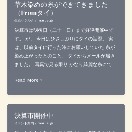
生
草木染めの糸ができてきました
（Fromタイ）
徒
さ
生繰りシルク
/
marusugi
ん
決算市は明後日（二十一日）まで好評開催中で
募
す。 が、 今日はひさしぶりにタイの話題。 実
集
は、以前タイに行った時にお願いしていた 糸が
し
染め上がったとのこと。 タイからメールが届き
て
ました。 写真で見る限り かなり綺麗な糸にで
い
ま
草
Read More »
す
木
染
め
の
決算市開催中
糸
イベント案内
/
marusugi
が