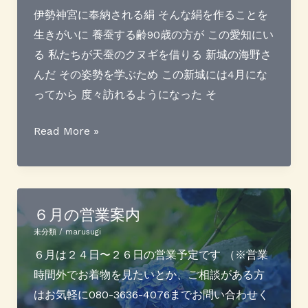
を
っ
伊勢神宮に奉納される絹 そんな絹を作ることを
プ
て
生きがいに 養蚕する齢90歳の方が この愛知にい
ラ
き
る 私たちが天蚕のクヌギを借りる 新城の海野さ
ス？
ま
んだ その姿勢を学ぶため この新城には4月にな
し
ってから 度々訪れるようになった そ
た
お
Read More »
蚕
さ
ん
は
６月の営業案内
よ
未分類
/
marusugi
く
６月は２４日〜２６日の営業予定です （※営業
食
時間外でお着物を見たいとか、ご相談がある方
べ
はお気軽に080-3636-4076までお問い合わせく