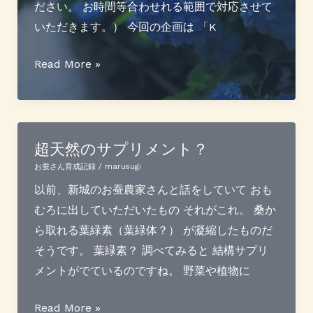
る
ださい。 お時間等合わせれる範囲で対応させて
いただきます。） 今回の企画は 「K
６
Read More »
月
の
営
業
超天然のサプリメント？
案
お蚕さん育成記録
/
marusugi
内
以前、新城のお蚕農家さんと話をしていて おも
むろに出していただいたもの それがこれ。 桑か
ら取れる葉緑素（葉緑体？） が凝縮したものだ
そうです。 葉緑素？ 調べてみると 結構サプリ
メントがでているのですね。 野菜や植物に
超
Read More »