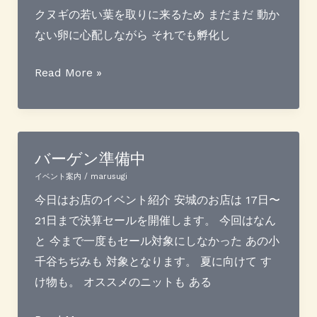
クヌギの若い葉を取りに来るため まだまだ 動か
ない卵に心配しながら それでも孵化し
天
Read More »
蚕
が
卵
か
バーゲン準備中
ら
イベント案内
/
marusugi
孵
今日はお店のイベント紹介 安城のお店は 17日〜
化
21日まで決算セールを開催します。 今回はなん
し
と 今まで一度もセール対象にしなかった あの小
ま
千谷ちぢみも 対象となります。 夏に向けて す
し
け物も。 オススメのニットも ある
た