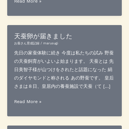
バ
Read More »
ー
ゲ
ン
準
天蚕卵が届きました
備
お蚕さん育成記録
/
marusugi
中
先日の家蚕体験に続き 今度は私たちの試み 野蚕
の天蚕飼育がいよいよ始まります。 天蚕とは 先
日美智子様が山つけをされたと話題になった 絹
のダイヤモンドと称される あの野蚕です。 皇后
さまは８日、皇居内の養蚕施設で天蚕（て […]
天
Read More »
蚕
卵
が