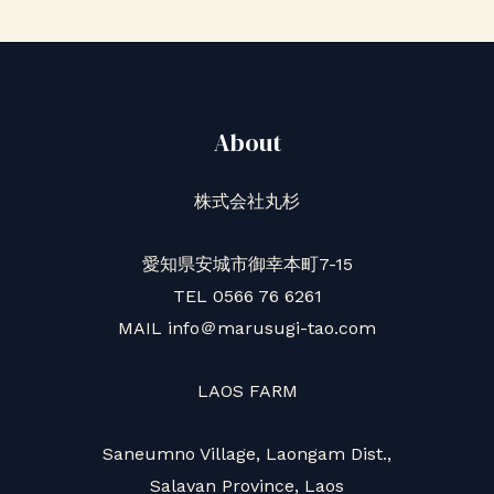
About
株式会社丸杉
愛知県安城市御幸本町7-15
TEL 0566 76 6261
MAIL info＠marusugi-tao.com
LAOS FARM
Saneumno Village, Laongam Dist.,
Salavan Province, Laos