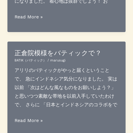
になりました。 着心地は抜群でしょう！ お
中
絹
Read More »
藍
ム
ラ
染
正倉院模様をバティックで？
め
BATIK（バティック）
/
marusugi
生
アリリのバティックがやっと届くということ
地
で、 急にインドネシア気分になりました。 実は
で
以前 「次はどんな風なものをお願いしよう？」
服
と思いつつ素敵な帯地を以前入手していたわけ
を
で、 さらに 「日本とインドネシアのコラボをで
作
ろ
正
Read More »
う
倉