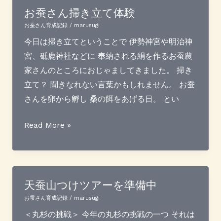
届
お蚕さん掃き立て体験
き
お蚕さん育成記録
/
marusugi
ま
今日は掃き立てということで 伊勢神宮や明治神
し
宮、砥鹿神社などに 奉納される絹を作るお蚕農
た
家さんのところにおじゃましてきました。 掃き
立て？ 聞きなれない言葉かもしれません。 お蚕
さんを卵から孵し 桑の餌をあげる日。 とい
お
Read More »
蚕
さ
ん
掃
天蚕山つけツアーを準備中
き
お蚕さん育成記録
/
marusugi
立
＜丸杉の挑戦＞ 今年の丸杉の挑戦の一つ それは