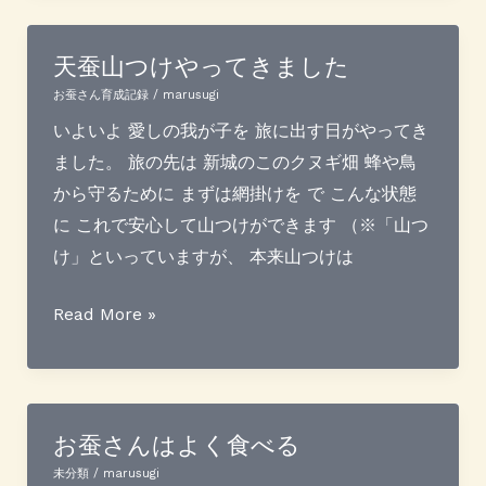
蚕
ツ
天蚕山つけやってきました
ア
お蚕さん育成記録
/
marusugi
ー
いよいよ 愛しの我が子を 旅に出す日がやってき
に
ました。 旅の先は 新城のこのクヌギ畑 蜂や鳥
素
から守るために まずは網掛けを で こんな状態
晴
に これで安心して山つけができます （※「山つ
ら
け」といっていますが、 本来山つけは
し
き
天
Read More »
陶
蚕
器
山
の
つ
世
け
お蚕さんはよく食べる
界
や
未分類
/
marusugi