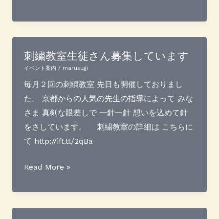
天
然
の
サ
刺繍教室生徒さん募集しています
プ
イベント案内
/
marusugi
リ
毎月２回の刺繍教室 先日も開催しておりまし
メ
た。 京都からの人気の先生の指導によって みな
ン
さま 真剣な眼差しで 一針一針 想いを込めて針
ト？
をさしています。 刺繍教室の詳細は こちらに
て http://ift.tt/2qBa
刺
Read More »
繍
教
室