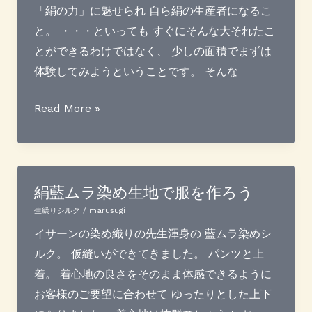
て
「絹の力」に魅せられ 自ら絹の生産者になるこ
体
と。 ・・・といっても すぐにそんな大それたこ
験
とができるわけではなく、 少しの面積でまずは
体験してみようということです。 そんな
天
Read More »
蚕
山
つ
け
絹藍ムラ染め生地で服を作ろう
ツ
生繰りシルク
/
marusugi
ア
イサーンの染め織りの先生渾身の 藍ムラ染めシ
ー
ルク。 仮縫いができてきました。 パンツと上
を
着。 着心地の良さをそのまま体感できるように
準
お客様のご要望に合わせて ゆったりとした上下
備