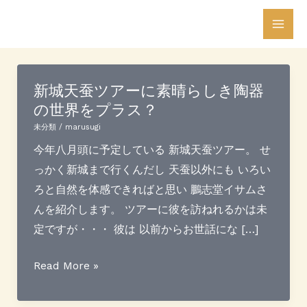
内
投
Mai
容
稿
Men
を
の
ス
ペ
新城天蚕ツアーに素晴らしき陶器
キ
ー
の世界をプラス？
ッ
ジ
プ
送
未分類
/
marusugi
り
今年八月頭に予定している 新城天蚕ツアー。 せ
っかく新城まで行くんだし 天蚕以外にも いろい
ろと自然を体感できればと思い 鵬志堂イサムさ
んを紹介します。 ツアーに彼を訪ねれるかは未
定ですが・・・ 彼は 以前からお世話にな […]
新
Read More »
城
天