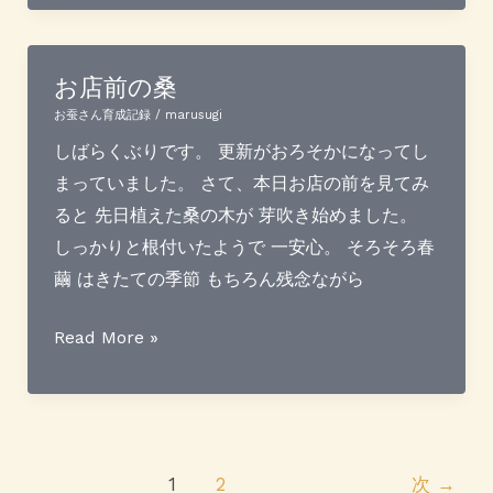
院
模
様
お店前の桑
を
お蚕さん育成記録
/
marusugi
バ
しばらくぶりです。 更新がおろそかになってし
テ
まっていました。 さて、本日お店の前を見てみ
ィ
ると 先日植えた桑の木が 芽吹き始めました。
ッ
しっかりと根付いたようで 一安心。 そろそろ春
ク
繭 はきたての季節 もちろん残念ながら
で？
お
Read More »
店
前
の
桑
1
2
次
→