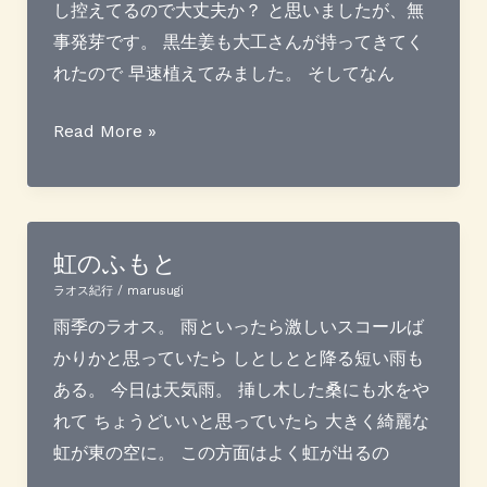
し控えてるので大丈夫か？ と思いましたが、無
事発芽です。 黒生姜も大工さんが持ってきてく
れたので 早速植えてみました。 そしてなん
も
Read More »
ち
米
発
芽
虹のふもと
と
ラオス紀行
/
marusugi
そ
雨季のラオス。 雨といったら激しいスコールば
の
かりかと思っていたら しとしとと降る短い雨も
他
ある。 今日は天気雨。 挿し木した桑にも水をや
色々
れて ちょうどいいと思っていたら 大きく綺麗な
虹が東の空に。 この方面はよく虹が出るの