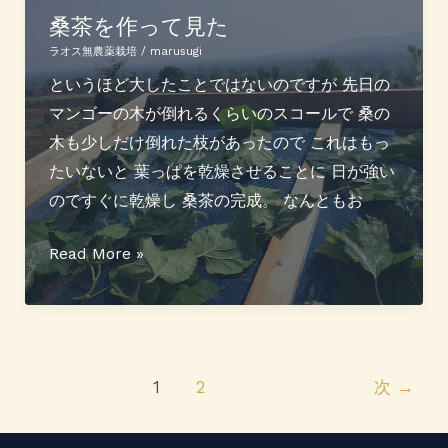
の
桑茶を作って見た
タ
ラオス無農薬栽培
/
marusugi
バ
というほど大したことではないのですが 先日の
コ
マンゴーの木が倒れるくらいのスコールで 桑の
木も少しだけ倒れた枝があったので これはもっ
たいないと 葉っぱを乾燥させることに 日が強い
のですぐに乾燥し 桑茶の完成。 なんともお
桑
Read More »
茶
を
作
っ
1
2
次
→
て
見