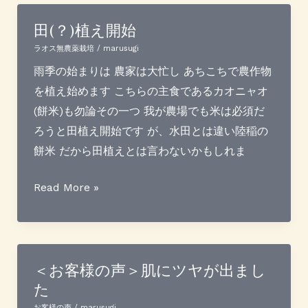
ッ
シ
田(？)植え開始
ュ
ラオス無農薬栽培
/
marusugi
に
雨季の始まりは 農家は大忙し あちこちで農作物
向
を植え始めます こちらの主食であるカオニャオ
け
(餅米)も勿論その一つ 我が農場でも米は必須だ
内
ろうと田植え開始です が、水田とは違い陸稲の
装
餅米 だから田植えとは言わないかもしれま
も
着々
田
Read More »
と
(？)
植
え
開
＜お客様の声＞肌にツヤが出まし
た
始
お客様の声
/
marusugi