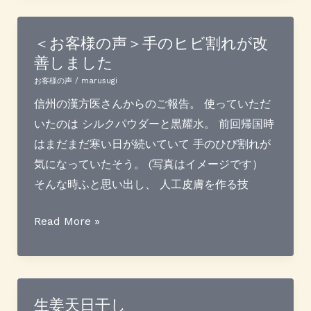
ー
を
＜お客様の声＞手のヒビ割れが改
善しました
植
え
お客様の声
/
marusugi
て
信州の漢方医さんからのご報告。 使っていただ
み
いたのは シルクパウダーと黒耀水。 前回帰国時
ま
はまだまだ寒い日が続いていて 手のひび割れが
し
気になっていたそう。 (写真はイメージです）
た
そんな時ふと思い出し、 人工皮膚を作る技
＜
Read More »
お
客
様
の
生姜天日干し