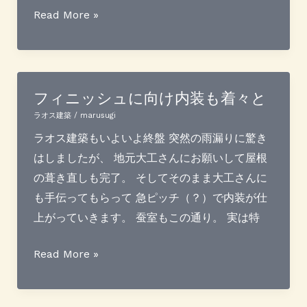
虹
Read More »
の
ふ
も
と
フィニッシュに向け内装も着々と
ラオス建築
/
marusugi
ラオス建築もいよいよ終盤 突然の雨漏りに驚き
はしましたが、 地元大工さんにお願いして屋根
の葺き直しも完了。 そしてそのまま大工さんに
も手伝ってもらって 急ピッチ（？）で内装が仕
上がっていきます。 蚕室もこの通り。 実は特
フ
Read More »
ィ
ニ