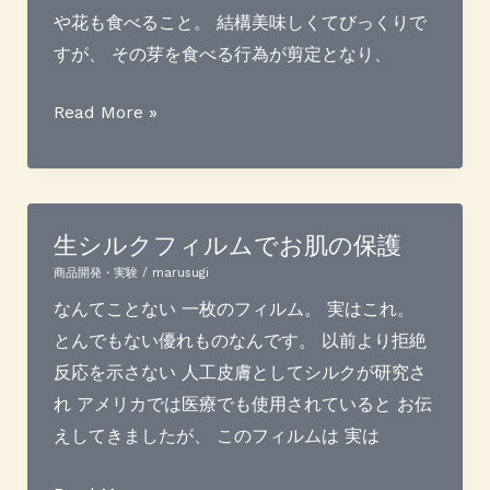
ツ
や花も食べること。 結構美味しくてびっくりで
ヤ
すが、 その芽を食べる行為が剪定となり、
が
出
超
Read More »
ま
自
し
然
た
栽
培
生シルクフィルムでお肌の保護
商品開発・実験
/
marusugi
なんてことない 一枚のフィルム。 実はこれ。
とんでもない優れものなんです。 以前より拒絶
反応を示さない 人工皮膚としてシルクが研究さ
れ アメリカでは医療でも使用されていると お伝
えしてきましたが、 このフィルムは 実は