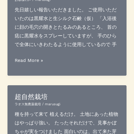
先日嬉しい報告いただきました。 ご使用いただ
いたのは黒耀水と生シルク石鹸（仮） 「入浴後
に顔の毛穴の開きとたるみのあるところ、 首の
痣に黒耀水をスプレーしていますが、 手のひら
で全体にいきわたるように使用しているので 手
＜
Read More »
お
客
様
の
超自然栽培
声
ラオス無農薬栽培
/
marusugi
＞
種を持って来て 植えるだけ。 土地にあった植物
肌
はやっぱり強い。 たったそれだけで、見事かぼ
に
ちゃが実をつけました 面白いのは、出て来た芽