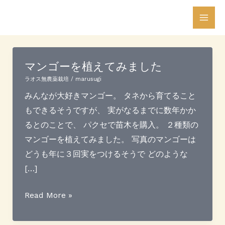
内
投
Mai
容
稿
Men
を
の
ス
ペ
マンゴーを植えてみました
キ
ー
ッ
ジ
ラオス無農薬栽培
/
marusugi
プ
送
みんなが大好きマンゴー。 タネから育てること
り
もできるそうですが、 実がなるまでに数年かか
るとのことで、 パクセで苗木を購入。 ２種類の
マンゴーを植えてみました。 写真のマンゴーは
どうも年に３回実をつけるそうで どのような
[…]
マ
Read More »
ン
ゴ