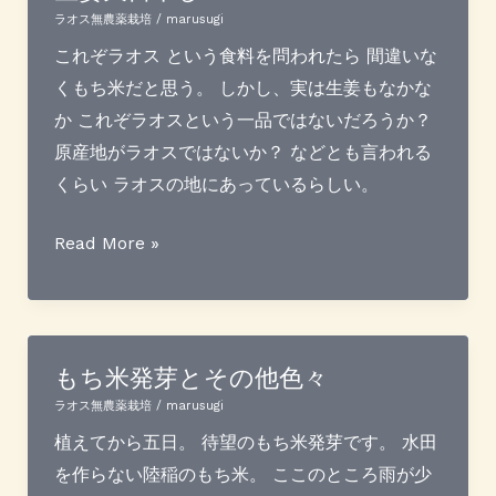
声
ラオス無農薬栽培
/
marusugi
＞
これぞラオス という食料を問われたら 間違いな
手
くもち米だと思う。 しかし、実は生姜もなかな
の
か これぞラオスという一品ではないだろうか？
ヒ
原産地がラオスではないか？ などとも言われる
ビ
くらい ラオスの地にあっているらしい。
割
れ
生
Read More »
が
姜
改
天
善
日
し
干
もち米発芽とその他色々
ま
し
ラオス無農薬栽培
/
marusugi
し
植えてから五日。 待望のもち米発芽です。 水田
た
を作らない陸稲のもち米。 ここのところ雨が少