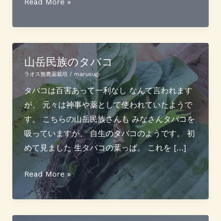
生
Read More »
シ
ル
ク
フ
山岳民族のタバコ
ィ
ラオス無農薬栽培
/
marusugi
ル
タバコは百害あって一利なし なんて言われます
ム
が、 元々は神事や薬として使われていたようで
で
す。 こちらの山岳民族さんも みなさんタバコを
お
吸っていますが、 自生のタバコのようです。 初
肌
めて見ました 生タバコの葉っぱ。 これを […]
の
保
山
Read More »
護
岳
民
族