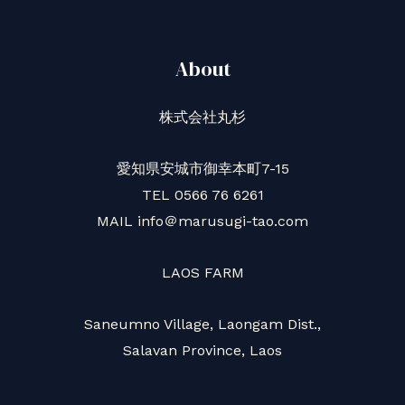
た
About
株式会社丸杉
愛知県安城市御幸本町7-15
TEL 0566 76 6261
MAIL info＠marusugi-tao.com
LAOS FARM
Saneumno Village, Laongam Dist.,
Salavan Province, Laos