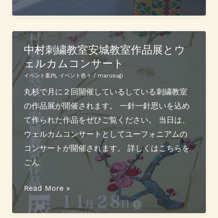
て
物
い
カ
ま
ー
す
ニ
中村刺繍教室安城教室作品展とウ
(終
ェルカムコンサート
バ
了
ル
イベント案内
,
イベント色々
/
marusugi
し
参
丸杉で月に２回開催しているしている刺繍教室
ま
加
の作品展が開催されます。 一針一針思いを込め
し
し
て作られた作品をぜひご覧ください。 当日は、
た）
て
ウェルカムコンサートとしてユーフォニアムの
き
コンサートが開催されます。 詳しくはこちらを
ま
ごん
し
た
中
Read More »
村
刺