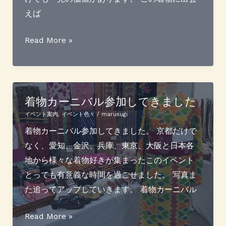
えば
勝
Read More »
山
健
史
氏
着物カーニバル参加してきました
の
イベント案内
,
イベント色々
/
marusugi
着
着物カーニバル参加してきました。 京都だけで
物
なく、愛知、金沢、兵庫、東京、大阪と日本各
と
地から様々な着物好きが集まったこのイベント
帯
とっても有意義な時間を過ごせました。 写真ま
が
た追ってアップしていきます。 着物カーニバル
届
い
着
Read More »