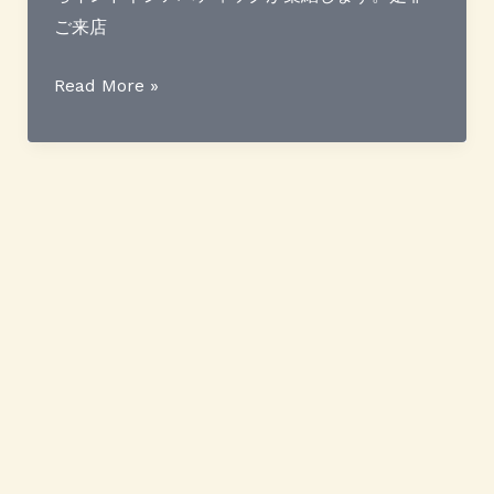
ま
ご来店
す
イ
Read More »
ン
ド
ネ
シ
1
2
次
→
ア
バ
テ
ィ
ッ
About
ク
展
株式会社丸杉