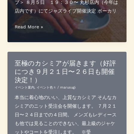
Kiplus
ブ＞ ８月５日 １９：３０〜 丸杉店内（今年は
お
店内です）にてジャズライブ開催決定 ボーカリ
披
露
七
Read More »
目
夕
受
祭
注
り
会
ジ
至極のカシミアが届きます（好評
につき９月２１日〜２６日も開催
ャ
決定！）
ズ
と
イベント案内
,
イベント色々
/
marusugi
見
本当に着心地のいい、上質なカシミア そんなカ
立
シミアのニット受注会を開催します。 ７月２１
て
日〜２４日までの４日間。 メンズもレディース
茶
も他では見ることのできない、最上級のジャケ
会
ットやコートを受注します。 ※受