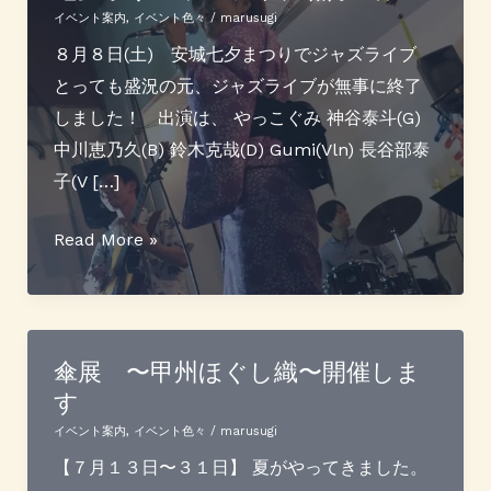
ム
グ
イベント案内
,
イベント色々
/
marusugi
コ
展
８月８日(土) 安城七夕まつりでジャズライブ
ン
開
とっても盛況の元、ジャズライブが無事に終了
サ
催
しました！ 出演は、 やっこぐみ 神谷泰斗(G)
ー
し
中川恵乃久(B) 鈴木克哉(D) Gumi(Vln) 長谷部泰
ト
ま
子(V […]
す
七
Read More »
夕
祭
り
ジ
傘展 〜甲州ほぐし織〜開催しま
す
ャ
ズ
イベント案内
,
イベント色々
/
marusugi
ラ
【７月１３日〜３１日】 夏がやってきました。