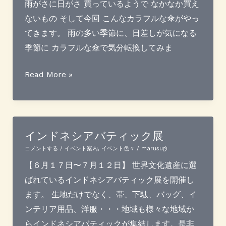
イ
雨がさに日がさ 買っているようで なかなか買え
ブ
ないもの そして今回 こんなカラフルな傘がやっ
無
てきます。 雨の多い季節に、日差しが気になる
事
季節に カラフルな傘で気分転換してみま
成
功
傘
Read More »
展 〜
甲
州
ほ
インドネシアバティック展
ぐ
コメントする
/
イベント案内
,
イベント色々
/
marusugi
し
【６月１７日〜７月１２日】 世界文化遺産に選
織〜
ばれているインドネシアバティック展を開催し
開
ます。 生地だけでなく、帯、下駄、バッグ、イ
催
ンテリア用品、洋服・・・地域も様々な地域か
し
らインドネシアバティックが集結します。是非