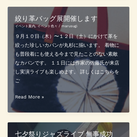
繍
教
絞り革バッグ展開催します
室
イベント案内
,
イベント色々
/
marusugi
安
９月１０日（木）〜１２日（土）にかけて革を
城
絞った珍しいカバンが丸杉に揃います。 着物に
教
も普段着にも使える今まで見たことのない素敵
室
なカバンです。 １１日には作家の佐藤氏が来店
作
し実演ライブも楽しめます。 詳しくはこちらを
品
ご
展
と
絞
Read More »
ウ
り
ェ
革
ル
バ
カ
ッ
七夕祭りジャズライブ 無事成功