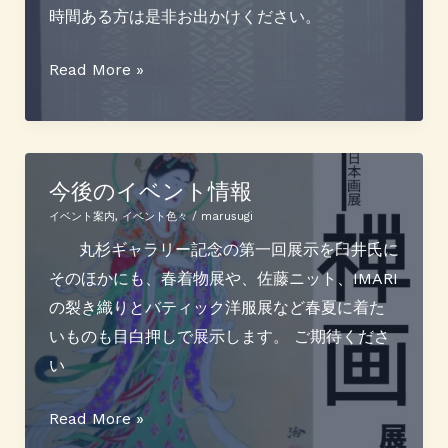
開
時間ある方は是非お出かけください。
催
人
Read More »
間
国
宝
の
今後のイベント情報
博
イベント案内
,
イベント色々
/
marusugi
多
丸杉ギャラリー記念の第一回展示を臼井氏に
織
そのほかにも、春着物展や、佐藤ニット、IMARI
が
の裂き織りとバティック洋服展など春夏に着た
丸
いものも目白押しで展示します。 ご期待くださ
杉
い
に
や
今
Read More »
っ
後