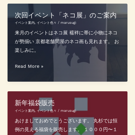
タ
イ
次回イベント「ネコ展」のご案内
ン
イベント案内
,
イベント色々
/
marusugi
カ
来月のイベントはネコ展 襦袢に帯に小物にネコ
フ
が勢揃い 京都老舗問屋のネコ画も見れます。 お
ェ
楽しみに。
開
催！
次
Read More »
２
回
月
イ
１
ベ
４
ン
新年福袋販売
日
ト
イベント案内
,
イベント色々
/
marusugi
（無
「ネ
あけましておめでとうございます。 丸杉では恒
事
コ
例の見える福袋を販売します。 １０００円〜１