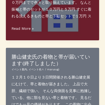
終
展」
０万円までで色々と取り揃えています。 なんと
了
の
振袖と帯のセットが１０万円と５万円 すぐに着
し
ご
れる洗えるきものと帯と下駄セットで１万円 ス
ま
案
し
内
新
Read More »
た）
年
福
袋
販
勝山健史氏の着物と帯が届いてい
ます(終了しました）
売
イベント案内
,
イベント色々
/
marusugi
１２月１０日より３日間開催される勝山健史展
にむけて、帯と着物が届きました。 上品で大
胆、繊細で強い。 そんな両側面を見事に抱擁し
ている、他に類を見ない帯と着物です。 見るだ
けでも一見の価値があります。 この着物に出会