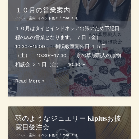
４
１０月の営業案内
日〜
イベント案内
,
イベント色々
/
marusugi
Sato2
１０月はタイとインドネシア出張のため下記日
佐
程のみの営業となります。 ７日（金）
藤
10:30〜15:00 刺繍教室開催日 １５日
ニ
（土） 10:30〜17:30 京の草履職人の履物
ッ
相談会 ２１日（金） 10:30〜
ト
が
１
Read More »
揃
０
い
月
ま
の
す
営
羽のようなジュエリー Kiplusお披
(
露目受注会
業
案
イベント案内
,
イベント色々
/
marusugi