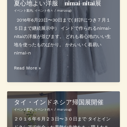
に
合
夏心地よい洋服 nimai-nitai展
つ
う
イベント案内
,
イベント色々
/
marusugi
き
夏
2016年6月23日〜30日まで( 好評につき７月１
９
着
５日まで継続展示中） インドで作られるnimai-
月
物
nitaiの洋服が並びます。 どれも着心地のいい生
２
展
地を使ったものばかり。 かわいいく着易い
１
示
nimai-n
日〜
中
２
夏
Read More »
６
心
日
地
も
よ
開
い
タイ・インドネシア帰国展開催
催
洋
イベント案内
,
イベント色々
/
marusugi
決
服
２０１６年６月２３日〜３０日まで タイとイン
定！）
nimai-