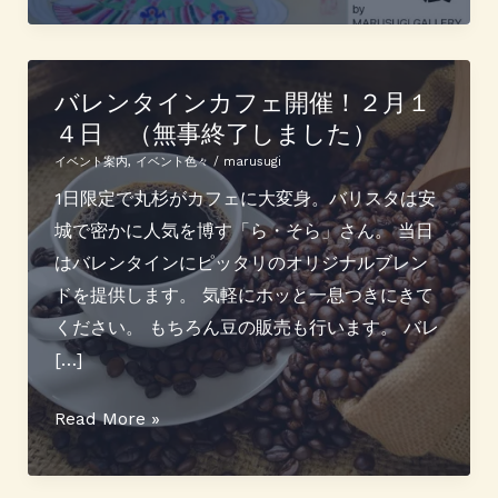
て
の
き
イ
ま
ベ
バレンタインカフェ開催！２月１
す
４日 （無事終了しました）
ン
ト
イベント案内
,
イベント色々
/
marusugi
情
1日限定で丸杉がカフェに大変身。バリスタは安
報
城で密かに人気を博す「ら・そら」さん。 当日
はバレンタインにピッタリのオリジナルブレン
ドを提供します。 気軽にホッと一息つきにきて
ください。 もちろん豆の販売も行います。 バレ
[…]
バ
Read More »
レ
ン