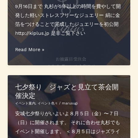
内
9月16日まで 丸杉が5年以上の時間を費やして開
発した軽いストレスフリーなジュエリー 絹に金
箔をつけることで完成したジュエリーを初公開
http://kiplus.jp 是非ご覧下さい
羽
Read More »
の
よ
う
な
七夕祭り ジャズと見立て茶会開
催決定
ジ
ュ
イベント案内
,
イベント色々
/
marusugi
エ
安城七夕祭りがいよいよ８月５日（金）〜７日
リ
（日）に開催されます。 それに合わせ丸杉でも
ー
イベント開催します。 ＜８月５日はジャズライ