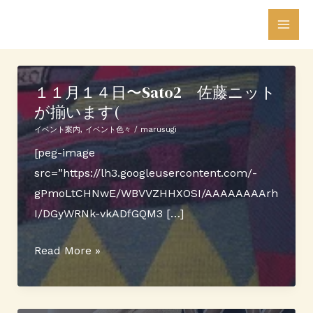
内
投
Mai
容
稿
Men
を
の
ス
ペ
１１月１４日〜Sato2 佐藤ニット
キ
ー
が揃います(
ッ
ジ
プ
送
イベント案内
,
イベント色々
/
marusugi
り
[peg-image
src=”https://lh3.googleusercontent.com/-
gPmoLtCHNwE/WBVVZHHXOSI/AAAAAAAArh
I/DGyWRNk-vkADfGQM3 […]
１
Read More »
１
月
１