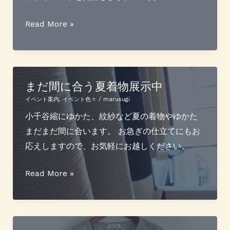
開
至
催
Read More »
極
決
の
定
カ
シ
まだ間に合う夏着物展示中
ミ
イベント案内
,
イベント色々
/
marusugi
ア
小千谷縮にゆかた、紋紗など夏の着物やゆかた
が
まだまだ間に合います。 お急ぎの仕立てにもお
届
応えしますので、お気軽にお越しください。
き
ま
ま
Read More »
す
だ
（好
間
評
に