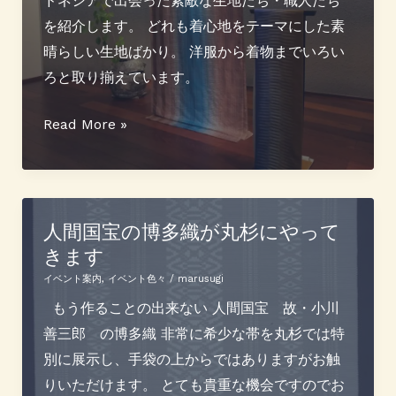
ドネシアで出会った素敵な生地たち・職人たち
nitai
を紹介します。 どれも着心地をテーマにした素
展
晴らしい生地ばかり。 洋服から着物までいろい
ろと取り揃えています。
タ
Read More »
イ・
イ
ン
ド
人間国宝の博多織が丸杉にやって
きます
ネ
シ
イベント案内
,
イベント色々
/
marusugi
ア
もう作ることの出来ない 人間国宝 故・小川
帰
善三郎 の博多織 非常に希少な帯を丸杉では特
国
別に展示し、手袋の上からではありますがお触
展
りいただけます。 とても貴重な機会ですのでお