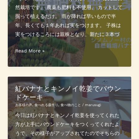
つ
然栽培です。 農薬も肥料も不使用。 カットして
く
掘って植えるだけ。 雨が降れば早いもので半
る
年、長くても１年あれば実をつけます。 子株は
マ
実をつけるころには親株となり、新たに３本づ
コ
モ
シ
Read More »
ダ
ノ
ケ
ム
植
ノ
え
ー
紅バナナとキンノイ乾姜でパウン
ドケーキ
て
村
み
の
お客様の声
,
食べれる森作り
,
食べ物のこと
/
marusugi
ま
自
今日は紅バナナとキンノイ乾姜を使ってくれた
し
然
方が上手にパウンドケーキをつくってくれたよ
た
栽
うで、その様子がアップされてたのでそちらの