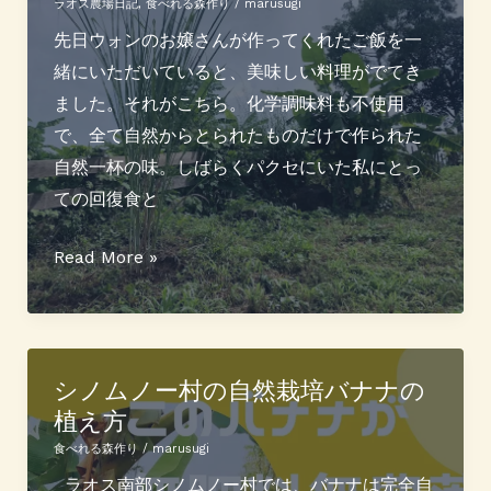
で
ラオス農場日記
,
食べれる森作り
/
marusugi
体
先日ウォンのお嬢さんが作ってくれたご飯を一
ポ
緒にいただいていると、美味しい料理がでてき
カ
ました。それがこちら。化学調味料も不使用
ポ
で、全て自然からとられたものだけで作られた
カ
自然一杯の味。しばらくパクセにいた私にとっ
ジ
ての回復食と
ン
ジ
ワ
Read More »
ャ
イ
エ
ル
ー
ド
ル
ラ
シノムノー村の自然栽培バナナの
植え方
作
イ
り
ス
食べれる森作り
/
marusugi
を
ラオス南部シノムノー村では、バナナは完全自