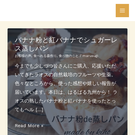
内
Mai
容
Men
を
ス
バナナ粉と紅バナナでシュガーレ
キ
ス蒸しパン
ッ
プ
お客様の声
,
食べれる森作り
,
食べ物のこと
/
marusugi
今までも少しづつ皆さんにご購入、応援いただ
いてきたラオスの自然栽培のフルーツや生薬。
色々なところから、使った感想や嬉しい報告が
届いています。本日は、はるばる九州から！ ラ
オスの熟したバナナ粉と紅バナナを使ったとっ
てもヘル […]
バ
Read More »
ナ