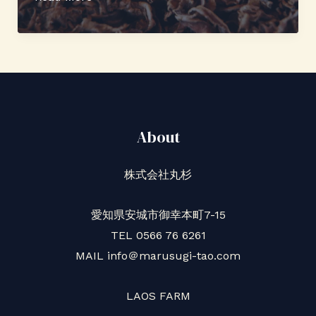
人
え
生
性
姜
に
湯
ば
と
っ
生
ち
姜
About
り
煮
の
を
株式会社丸杉
ラ
つ
オ
く
愛知県安城市御幸本町7-15
ス
ろ
TEL 0566 76 6261
の
う
MAIL info＠marusugi-tao.com
生
姜
LAOS FARM
キ