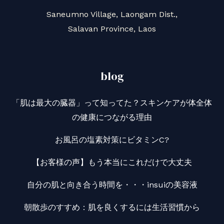
ン
Saneumno Village, Laongam Dist.,
ノ
Salavan Province, Laos
イ
を
蒸
blog
し
ま
「肌は最大の臓器」って知ってた？スキンケアが体全体
し
の健康につながる理由
た
お風呂の塩素対策にビタミンC?
【お客様の声】もう本当にこれだけで大丈夫
自分の肌と向き合う時間を・・・insuiの美容液
朝散歩のすすめ：肌を良くするには生活習慣から