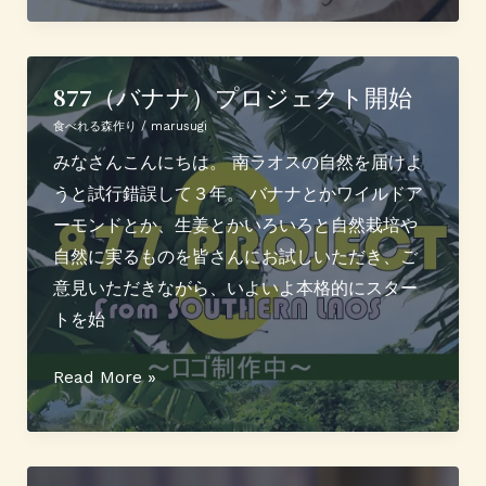
ナ
粉
と
877（バナナ）プロジェクト開始
紅
食べれる森作り
/
marusugi
バ
みなさんこんにちは。 南ラオスの自然を届けよ
ナ
うと試行錯誤して３年。 バナナとかワイルドア
ナ
ーモンドとか、生姜とかいろいろと自然栽培や
で
自然に実るものを皆さんにお試しいただき、ご
シ
意見いただきながら、いよいよ本格的にスター
ュ
トを始
ガ
ー
877（バ
Read More »
レ
ナ
ス
ナ）
蒸
プ