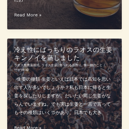
ウ
ン
キ
Read More »
ド
ン
ケ
ノ
ー
イ
キ
乾
冷え性にばっちりのラオスの生姜
キンノイを蒸しました
姜
で
ラオス無農薬栽培
,
ラオス生薬
,
食べれる森作り
,
食べ物のこと
/
marusugi
世
生姜の種類 生姜といえば日本では高知を思い
界
出す人が多いでしょうか？私も日本に帰ると生
一
姜を探したりしますが、だいたい同じ生姜がな
辛
らんでいますね。でも実は生姜と一言で言って
い
もその種類はいくつかあり、日本でも大き
（？）
大
冷
Read More »