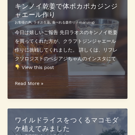
し
ロ
キンノイ乾姜で体ポカポカジンジ
パ
ャエール作り
ジ
ン
ェ
お客様の声
,
ラオス生薬
,
食べれる森作り
/
marusugi
ク
今日は嬉しいご報告 先日ラオスのキンノイ乾姜
ト
を買ってくれた方が、クラフトジンジャエール
開
作りに挑戦してくれました。 詳しくは、リフレ
始
クソロジストのベジアジちゃんのインスタにて
View this post
キ
Read More »
ン
ノ
イ
乾
ワイルドライスをつくるマコモダ
ケ植えてみました
姜