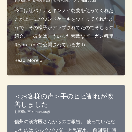
ン
で
お客様の声
,
食べれる森作り
,
食べ物のこと
/
marusugi
体
今日は紅バナナとキンノイ乾姜を使ってくれた
ポ
方が上手にパウンドケーキをつくってくれたよ
カ
うで、その様子がアップされてたのでそちらの
ポ
紹介。 彼女はこういった素敵なビーガン料理
カ
をyoutubeで公開されている方 h
ジ
ン
紅
Read More »
ジ
バ
ャ
ナ
エ
ナ
ー
と
＜お客様の声＞手のヒビ割れが改
善しました
ル
キ
作
ン
お客様の声
/
marusugi
り
ノ
信州の漢方医さんからのご報告。 使っていただ
イ
いたのは シルクパウダーと黒耀水。 前回帰国時