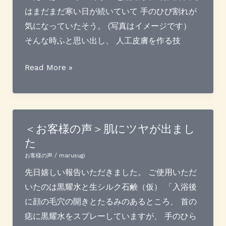
乾
はまだまだ寒い日が続いていて 手のひび割れが
姜
気になっていたそう。 (写真はイメージです）
で
そんな時ふと思い出し、 人工皮膚を作る技
パ
ウ
＜
Read More »
ン
お
ド
客
ケ
様
ー
の
＜お客様の声＞肌にツヤが出まし
た
キ
声
＞
お客様の声
/
marusugi
手
先日嬉しい報告いただきました。 ご使用いただ
の
いたのは黒耀水と生シルク石鹸（仮） 「入浴後
ヒ
に顔の毛穴の開きとたるみのあるところ、 首の
ビ
痣に黒耀水をスプレーしていますが、 手のひら