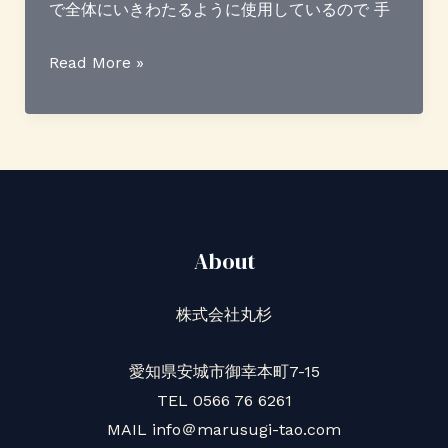
割
で全体にいきわたるように使用しているので 手
れ
が
＜
Read More »
改
お
善
客
し
様
ま
の
し
声
た
＞
About
肌
に
株式会社丸杉
ツ
ヤ
愛知県安城市御幸本町7-15
が
TEL 0566 76 6261
出
MAIL info＠marusugi-tao.com
ま