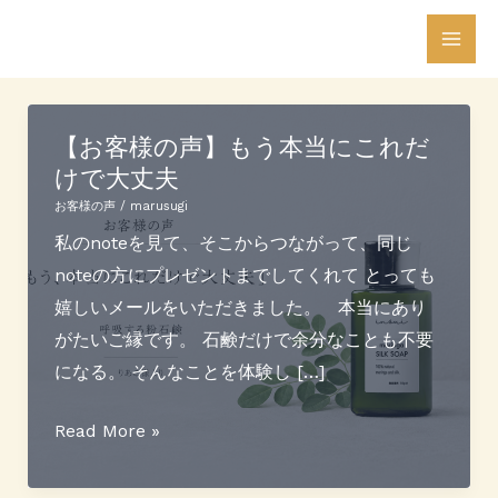
内
Mai
容
Men
を
ス
【お客様の声】もう本当にこれだ
キ
けで大丈夫
ッ
プ
お客様の声
/
marusugi
私のnoteを見て、そこからつながって、同じ
noteの方にプレゼントまでしてくれて とっても
嬉しいメールをいただきました。 本当にあり
がたいご縁です。 石鹸だけで余分なことも不要
になる。 そんなことを体験し […]
【お
Read More »
客
様