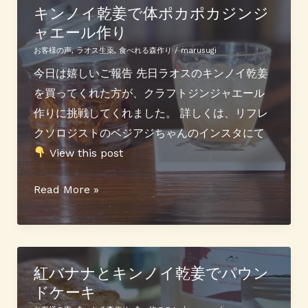
と
キンノイ乾姜で体ポカポカジンジ
ャエール作り
紅
バ
お客様の声
,
ラオス生薬
,
食べれる森作り
/
marusugi
ナ
今日は嬉しいご報告 先日ラオスのキンノイ乾姜
ナ
を買ってくれた方が、クラフトジンジャエール
で
作りに挑戦してくれました。 詳しくは、リフレ
シ
クソロジストのベジアジちゃんのインスタにて
ュ
View this post
ガ
ー
キ
Read More »
レ
ン
ス
ノ
蒸
イ
し
乾
紅バナナとキンノイ乾姜でパウン
ドケーキ
パ
姜