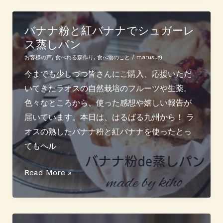
の
声】
バナナ粉と紅バナナでシュガーレ
ス蒸しパン
も
う
お客様の声
,
食べれる森作り
,
食べ物のこと
/
marusugi
本
今までも少しづつ皆さんにご購入、応援いただ
当
いてきたラオスの自然栽培のフルーツや生薬。
に
色々なところから、使った感想や嬉しい報告が
こ
届いています。本日は、はるばる九州から！ ラ
れ
オスの熟したバナナ粉と紅バナナを使ったとっ
だ
てもヘル
け
で
バ
Read More »
大
ナ
丈
ナ
夫
粉