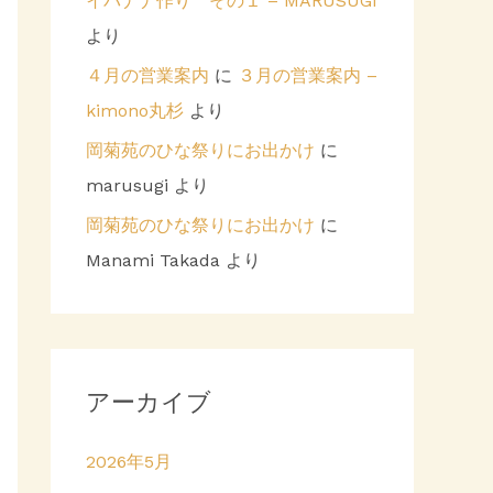
イバナナ作り その１ – MARUSUGI
より
４月の営業案内
に
３月の営業案内 –
kimono丸杉
より
岡菊苑のひな祭りにお出かけ
に
marusugi
より
岡菊苑のひな祭りにお出かけ
に
Manami Takada
より
アーカイブ
2026年5月