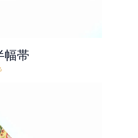
半幅帯
る