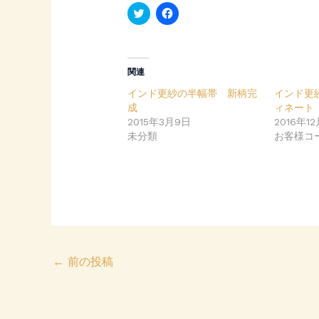
C
F
l
a
i
c
c
e
k
b
t
o
o
o
関連
s
k
h
で
インド更紗の半幅帯 新柄完
インド更
a
共
r
有
成
ィネート
e
す
2015年3月9日
o
る
2016年1
n
に
未分類
お客様コ
T
は
w
ク
i
リ
t
ッ
t
ク
e
し
r
て
(
く
新
だ
し
さ
い
い
ウ
(
ィ
新
←
前の投稿
ン
し
ド
い
ウ
ウ
で
ィ
開
ン
き
ド
ま
ウ