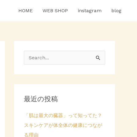
HOME
WEB SHOP
instagram
blog
検
索
対
象
最近の投稿
:
「肌は最大の臓器」って知ってた？
スキンケアが体全体の健康につなが
る理由