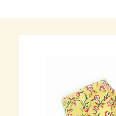
内
Post
容
navigation
を
ス
キ
ッ
プ