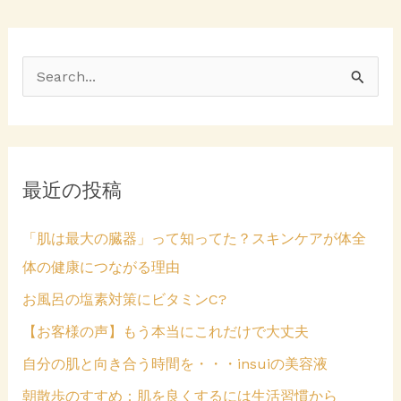
開
ン
き
ド
ま
ウ
す
で
)
開
き
ま
検
す
)
索
対
象
最近の投稿
:
「肌は最大の臓器」って知ってた？スキンケアが体全
体の健康につながる理由
お風呂の塩素対策にビタミンC?
【お客様の声】もう本当にこれだけで大丈夫
自分の肌と向き合う時間を・・・insuiの美容液
朝散歩のすすめ：肌を良くするには生活習慣から