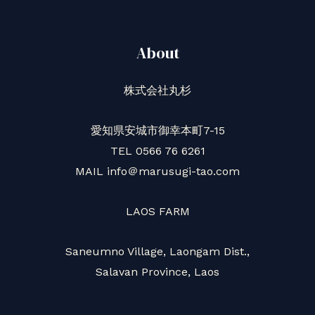
About
株式会社丸杉
愛知県安城市御幸本町7-15
TEL 0566 76 6261
MAIL info＠marusugi-tao.com
LAOS FARM
Saneumno Village, Laongam Dist.,
Salavan Province, Laos