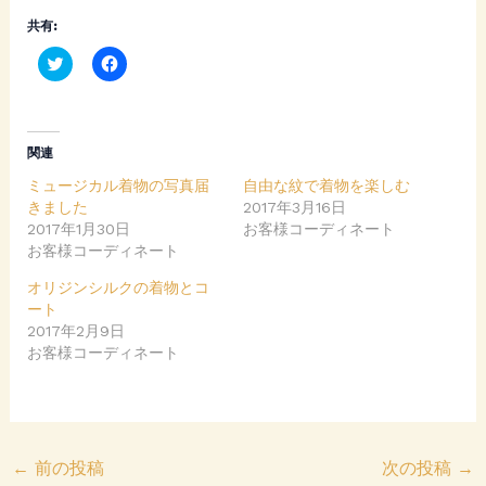
共有:
C
F
l
a
i
c
c
e
k
b
t
o
o
o
関連
s
k
h
で
ミュージカル着物の写真届
自由な紋で着物を楽しむ
a
共
r
有
きました
2017年3月16日
e
す
2017年1月30日
o
る
お客様コーディネート
n
に
お客様コーディネート
T
は
w
ク
i
リ
オリジンシルクの着物とコ
t
ッ
ート
t
ク
e
し
2017年2月9日
r
て
お客様コーディネート
(
く
新
だ
し
さ
い
い
ウ
(
ィ
新
ン
し
ド
い
←
前の投稿
次の投稿
→
ウ
ウ
で
ィ