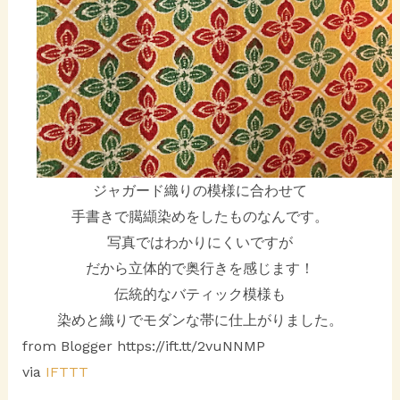
ジャガード織りの模様に合わせて
手書きで臈纈染めをしたものなんです。
写真ではわかりにくいですが
だから立体的で奥行きを感じます！
伝統的なバティック模様も
染めと織りでモダンな帯に仕上がりました。
from Blogger https://ift.tt/2vuNNMP
via
IFTTT