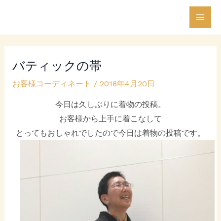
内
Post
Mai
容
navigation
Men
を
ス
バティックの帯
キ
ッ
お客様コーディネート
/
2018年4月20日
プ
今日は久しぶりに着物の投稿。
お客様から上手に着こなして
とってもおしゃれでしたので今日は着物の投稿です。