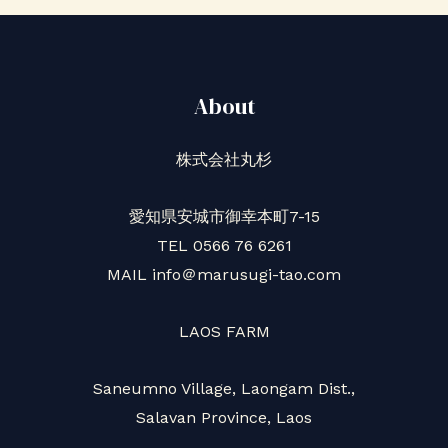
About
株式会社丸杉
愛知県安城市御幸本町7-15
TEL 0566 76 6261
MAIL info＠marusugi-tao.com
LAOS FARM
Saneumno Village, Laongam Dist.,
Salavan Province, Laos