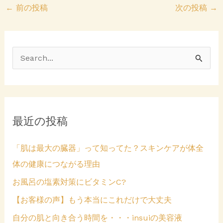
ド
い
←
前の投稿
次の投稿
→
ウ
ウ
で
ィ
開
ン
き
ド
ま
ウ
す
で
)
開
き
ま
検
す
)
索
対
象
最近の投稿
:
「肌は最大の臓器」って知ってた？スキンケアが体全
体の健康につながる理由
お風呂の塩素対策にビタミンC?
【お客様の声】もう本当にこれだけで大丈夫
自分の肌と向き合う時間を・・・insuiの美容液