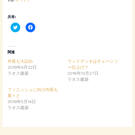
共有:
C
F
l
a
i
c
c
e
k
b
t
o
o
o
関連
s
k
h
で
外装も大詰め
ウッドデッキはチェーンソ
a
共
r
有
2019年4月22日
ー仕上げ？
e
す
ラオス建築
o
る
2018年12月27日
n
に
ラオス建築
T
は
w
ク
i
リ
フィニッシュに向け内装も
t
ッ
着々と
t
ク
e
し
2019年5月14日
r
て
ラオス建築
(
く
新
だ
し
さ
い
い
ウ
(
ィ
新
ン
し