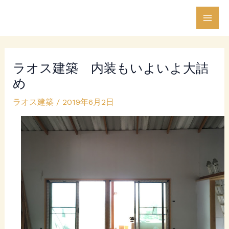
内
Post
Mai
容
navigation
Men
を
ス
ラオス建築 内装もいよいよ大詰
キ
め
ッ
プ
ラオス建築
/
2019年6月2日