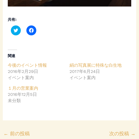
共有:
C
F
l
a
i
c
c
e
k
b
t
o
o
o
関連
s
k
h
で
今後のイベント情報
絹の写真展に特殊な白生地
a
共
r
有
2016年2月29日
2017年6月24日
e
す
イベント案内
o
る
イベント案内
n
に
T
は
１月の営業案内
w
ク
i
リ
2016年12月5日
t
ッ
未分類
t
ク
e
し
r
て
(
く
新
だ
し
さ
い
い
ウ
(
←
前の投稿
次の投稿
→
ィ
新
ン
し