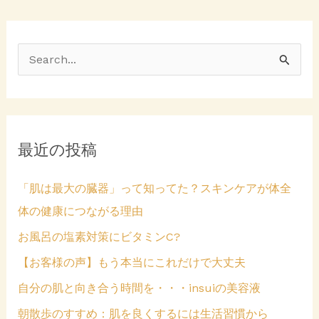
ド
い
ウ
ウ
で
ィ
開
ン
き
ド
ま
ウ
検
す
で
)
開
き
索
ま
す
対
)
象
最近の投稿
:
「肌は最大の臓器」って知ってた？スキンケアが体全
体の健康につながる理由
お風呂の塩素対策にビタミンC?
【お客様の声】もう本当にこれだけで大丈夫
自分の肌と向き合う時間を・・・insuiの美容液
朝散歩のすすめ：肌を良くするには生活習慣から