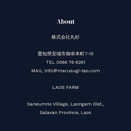
About
株式会社丸杉
愛知県安城市御幸本町7-15
TEL 0566 76 6261
MAIL info＠marusugi-tao.com
LAOS FARM
Saneumno Village, Laongam Dist.,
Salavan Province, Laos