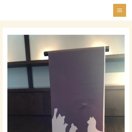
内
Post
Mai
容
navigation
Men
を
ス
キ
ッ
プ