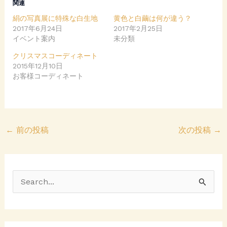
関連
s
k
h
で
絹の写真展に特殊な白生地
黄色と白繭は何が違う？
a
共
r
有
2017年6月24日
2017年2月25日
e
す
イベント案内
o
る
未分類
n
に
T
は
クリスマスコーディネート
w
ク
i
リ
2015年12月10日
t
ッ
お客様コーディネート
t
ク
e
し
r
て
(
く
新
だ
し
さ
い
い
ウ
(
←
前の投稿
次の投稿
→
ィ
新
ン
し
ド
い
ウ
ウ
で
ィ
開
ン
き
ド
ま
ウ
検
す
で
)
開
き
索
ま
す
対
)