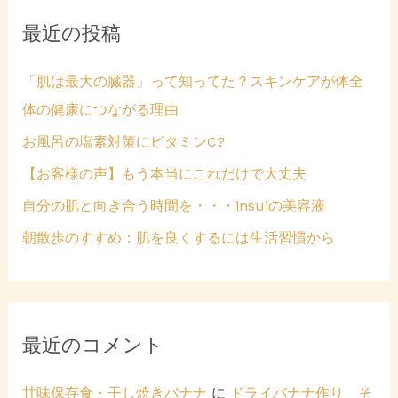
象
最近の投稿
:
「肌は最大の臓器」って知ってた？スキンケアが体全
体の健康につながる理由
お風呂の塩素対策にビタミンC?
【お客様の声】もう本当にこれだけで大丈夫
自分の肌と向き合う時間を・・・insuiの美容液
朝散歩のすすめ：肌を良くするには生活習慣から
最近のコメント
甘味保存食・干し焼きバナナ
に
ドライバナナ作り そ