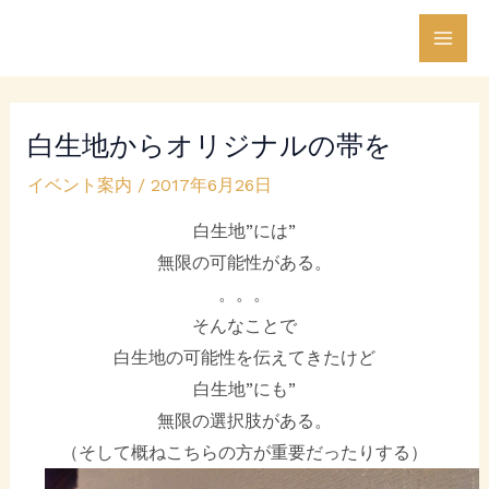
内
Post
Mai
容
navigation
Men
を
ス
白生地からオリジナルの帯を
キ
ッ
イベント案内
/
2017年6月26日
プ
白生地”には”
無限の可能性がある。
。。。
そんなことで
白生地の可能性を伝えてきたけど
白生地”にも”
無限の選択肢がある。
（そして概ねこちらの方が重要だったりする）