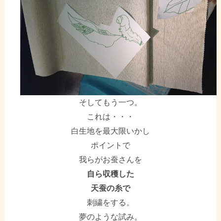
そしてもう一つ。
これは・・・
白生地を最大限いかし
ポイントで
我らがお蚕さんを
自ら収穫した
天蚕の糸で
刺繍をする。
夢のような試み。