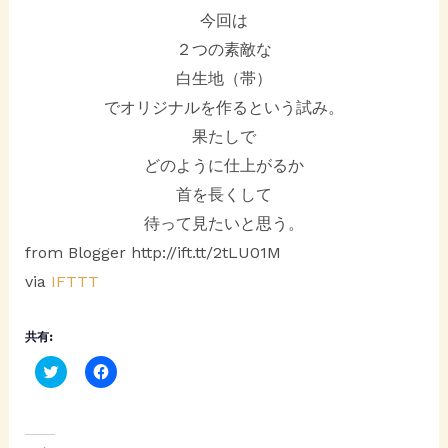
今回は
２つの素敵な
白生地（帯）
でオリジナルを作るという試み。
果たしで
どのように仕上がるか
首を長くして
待って見たいと思う。
from Blogger http://ift.tt/2tLU01M
via
IFTTT
共有:
C
F
l
a
i
c
c
e
k
b
t
o
o
o