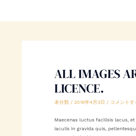
内
Post
容
navigation
を
ス
キ
ッ
プ
ALL IMAGES A
LICENCE.
未分類
/
2016年4月3日
/
コメントす
Maecenas luctus facilisis lacus, et
iaculis in gravida quis, pellentesq