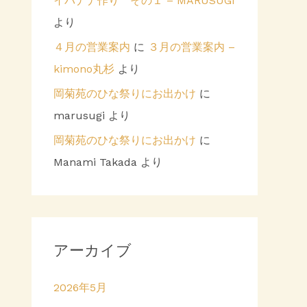
イバナナ作り その１ – MARUSUGI
より
４月の営業案内
に
３月の営業案内 –
kimono丸杉
より
岡菊苑のひな祭りにお出かけ
に
marusugi
より
岡菊苑のひな祭りにお出かけ
に
Manami Takada
より
アーカイブ
2026年5月