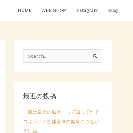
HOME
WEB SHOP
instagram
blog
検
索
対
象
最近の投稿
:
「肌は最大の臓器」って知ってた？
スキンケアが体全体の健康につなが
る理由