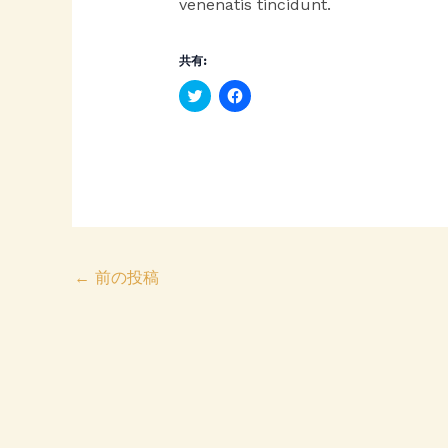
venenatis tincidunt.
共有:
C
F
l
a
i
c
c
e
k
b
t
o
o
o
s
k
h
で
a
共
r
有
e
す
o
る
n
に
T
は
←
前の投稿
w
ク
i
リ
t
ッ
t
ク
e
し
r
て
(
く
新
だ
し
さ
い
い
ウ
(
ィ
新
ン
し