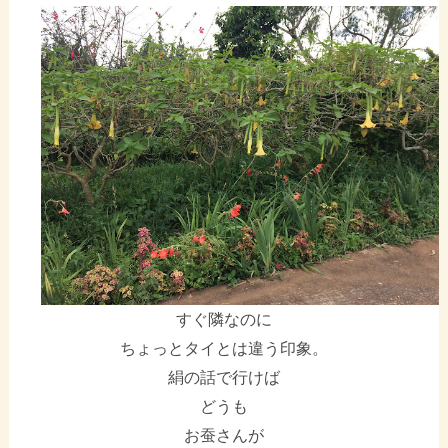
すぐ隣なのに
ちょっとタイとは違う印象。
絹の話で行けば
どうも
お蚕さんが