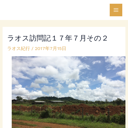
内
Post
Mai
容
navigation
Men
を
ス
ラオス訪問記１７年７月その２
キ
ッ
ラオス紀行
/
2017年7月15日
プ