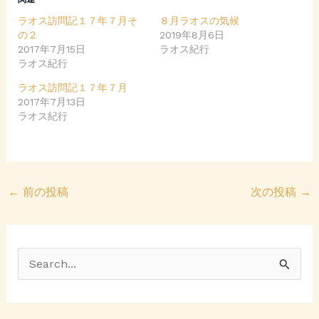
s
k
h
で
ラオス訪問記１７年７月そ
８月ラオスの気候
a
共
r
有
の２
2019年8月6日
e
す
2017年7月15日
o
る
ラオス紀行
n
に
ラオス紀行
T
は
w
ク
i
リ
ラオス訪問記１７年７月
t
ッ
2017年7月13日
t
ク
e
し
ラオス紀行
r
て
(
く
新
だ
し
さ
い
い
ウ
(
ィ
新
ン
し
←
前の投稿
次の投稿
→
ド
い
ウ
ウ
で
ィ
開
ン
き
ド
ま
ウ
す
で
)
開
検
き
ま
索
す
)
対