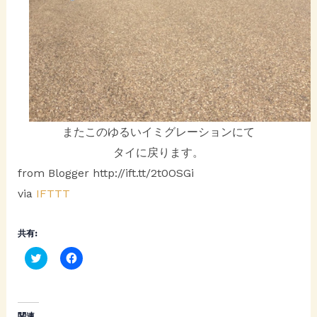
またこのゆるいイミグレーションにて
タイに戻ります。
from Blogger http://ift.tt/2t0OSGi
via
IFTTT
共有:
C
F
l
a
i
c
c
e
k
b
t
o
o
o
関連